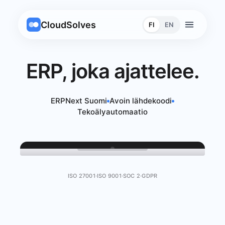
CloudSolves
FI
EN
ERP, joka ajattelee.
ERPNext Suomi
Avoin lähdekoodi
Tekoälyautomaatio
ISO 27001
·
ISO 9001
·
SOC 2
·
GDPR